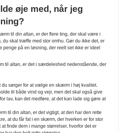
olde øje med, når jeg
mning?
rm til din altan, er der flere ting, der skal være i
, du skal træffe med stor omhu. Gør du ikke det, er
e penge på en løsning, der reelt set ikke er ideel
m til altan, er det i særdeleshed nedenstående, der
 at du sørger for at vælge en skærm i høj kvalitet.
olde til både vind og vejr, men det skal også give
 for lav, kan det medføre, at det kan lade sig gøre at
 til din altan, er det vigtigt, at den har den rette
kre, at du får fat i en skærm, der hverken er for stor
igt at finde dem i mange størrelser, hvorfor det er
r har den helt rette størrelse.