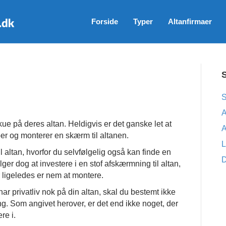
Forside
Typer
Altanfirmaer
S
A
gt skue på deres altan. Heldigvis er det ganske let at
A
er og monterer en skærm til altanen.
L
l altan, hvorfor du selvfølgelig også kan finde en
D
lger dog at investere i en stof afskærmning til altan,
er ligeledes er nem at montere.
 har privatliv nok på din altan, skal du bestemt ikke
g. Som angivet herover, er det end ikke noget, der
re i.