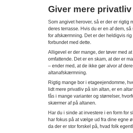
Giver mere privatliv
Som angivet herover, så er der er rigtig 
deres terrasse. Hvis du er en af dem, så 
for afskærmning. Det er der heldigvis rig 
forbundet med dette.
Alligevel er der mange, der tøver med at g
omfattende. Det er en skam, at der er ma
– ender med, at de ikke gør alvor af dere
altanafskærmning.
Rigtig mange bor i etageejendomme, hvo
lidt mere privatliv på sin altan, er en a
fås i mange varianter og størrelser, hvor
skærmer af på altanen.
Har du i sinde at investere i en form for sk
har fokus på at vælge ud fra dine egne øn
da der er stor forskel på, hvad folk egen