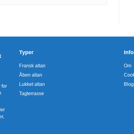
Typer
Inf
Fransk altan
Om
Åben altan
Cooki
Lukket altan
Blog
 for
n
Tagterrasse
der
er,