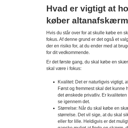
Hvad er vigtigt at h
køber altanafskær
Hvis du står over for at skulle købe en skæ
fokus. Af denne grund er det også et valg
der en risiko for, at du ender med at brug
for dit vedkommende.
Er det første gang, du skal købe en skær
skal være i fokus:
Kvalitet: Det er naturligvis vigtigt,
Først og fremmest skal det kunne h
det ønskede privatliv. Er kvaliteten
se igennem det.
Størrelse: Når du skal købe en skærm
størrelse. Det vil sige, at du skal si
eller for lille. Heldigvis er det mul
ganske muligt at finde en skærm, de