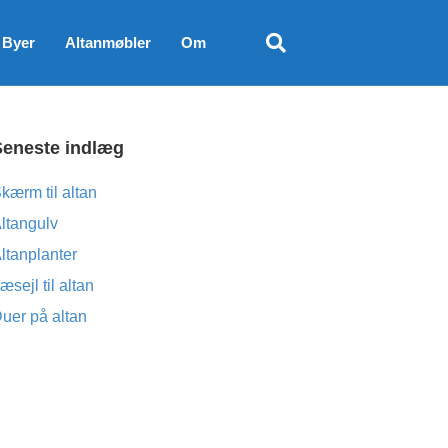
Byer
Altanmøbler
Om
Seneste indlæg
kærm til altan
ltangulv
ltanplanter
æsejl til altan
uer på altan